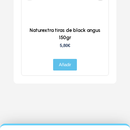
Naturextra tiras de black angus
Doka
150gr
5,80
€
Añadir