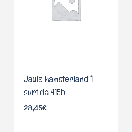
o
Jaula hamsterland 1
surtida 415b
28,45
€